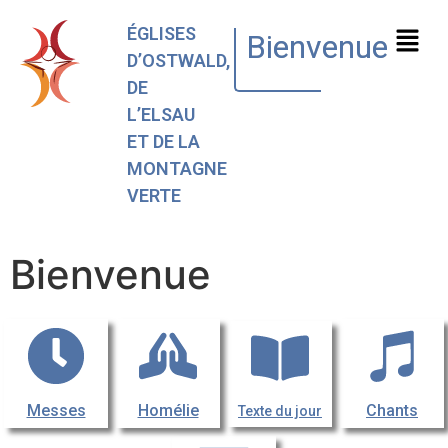
ÉGLISES
Bienvenue
D’OSTWALD,
DE
L’ELSAU
ET DE LA
MONTAGNE
VERTE
Bienvenue
Messes
Homélie
Chants
Texte du jour