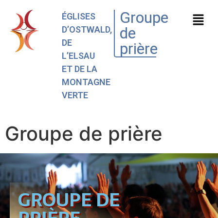
Groupe
ÉGLISES
de
D’OSTWALD,
DE
prière
L’ELSAU
ET DE LA
MONTAGNE
VERTE
Groupe de prière
GROUPE DE