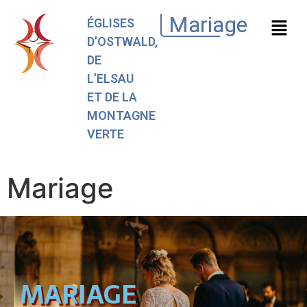
Mariage
ÉGLISES
D’OSTWALD,
DE
L’ELSAU
ET DE LA
MONTAGNE
VERTE
Mariage
MARIAGE